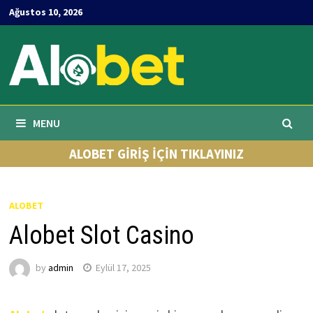
Skip
Ağustos 10, 2026
to
content
MENU
ALOBET GIRIŞ IÇIN TIKLAYINIZ
ALOBET
Alobet Slot Casino
by
admin
Eylül 17, 2025