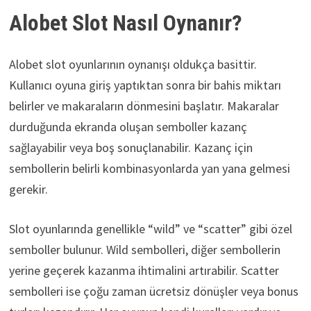
Alobet Slot Nasıl Oynanır?
Alobet slot oyunlarının oynanışı oldukça basittir.
Kullanıcı oyuna giriş yaptıktan sonra bir bahis miktarı
belirler ve makaraların dönmesini başlatır. Makaralar
durduğunda ekranda oluşan semboller kazanç
sağlayabilir veya boş sonuçlanabilir. Kazanç için
sembollerin belirli kombinasyonlarda yan yana gelmesi
gerekir.
Slot oyunlarında genellikle “wild” ve “scatter” gibi özel
semboller bulunur. Wild sembolleri, diğer sembollerin
yerine geçerek kazanma ihtimalini artırabilir. Scatter
sembolleri ise çoğu zaman ücretsiz dönüşler veya bonus