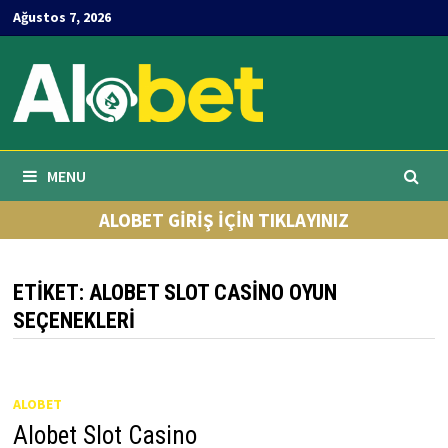
Skip
Ağustos 7, 2026
to
content
MENU
ALOBET GIRIŞ IÇIN TIKLAYINIZ
ETIKET:
ALOBET SLOT CASINO OYUN
SEÇENEKLERI
ALOBET
Alobet Slot Casino