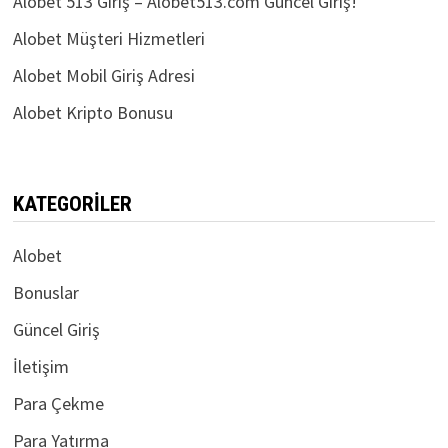
Alobet 513 Giriş – Alobet513.com Güncel Giriş!
Alobet Müşteri Hizmetleri
Alobet Mobil Giriş Adresi
Alobet Kripto Bonusu
KATEGORILER
Alobet
Bonuslar
Güncel Giriş
İletişim
Para Çekme
Para Yatırma