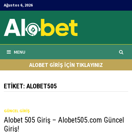
Skip
Ağustos 6, 2026
to
content
MENU
ALOBET GIRIŞ IÇIN TIKLAYINIZ
ETIKET:
ALOBET505
GÜNCEL GIRIŞ
Alobet 505 Giriş – Alobet505.com Güncel
Giriş!