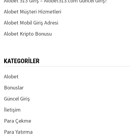
Alobet 513 Giriş – Alobet513.com Güncel Giriş!
Alobet Müşteri Hizmetleri
Alobet Mobil Giriş Adresi
Alobet Kripto Bonusu
KATEGORILER
Alobet
Bonuslar
Güncel Giriş
İletişim
Para Çekme
Para Yatırma