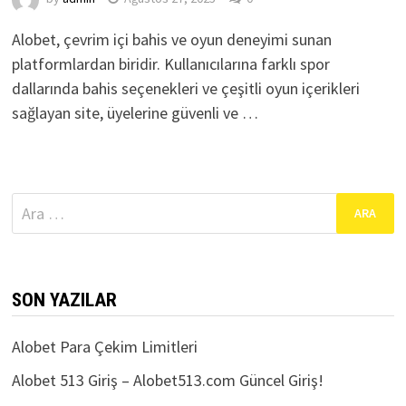
Alobet, çevrim içi bahis ve oyun deneyimi sunan
platformlardan biridir. Kullanıcılarına farklı spor
dallarında bahis seçenekleri ve çeşitli oyun içerikleri
sağlayan site, üyelerine güvenli ve …
Arama:
SON YAZILAR
Alobet Para Çekim Limitleri
Alobet 513 Giriş – Alobet513.com Güncel Giriş!