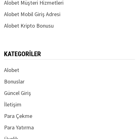
Alobet Müşteri Hizmetleri
Alobet Mobil Giriş Adresi
Alobet Kripto Bonusu
KATEGORILER
Alobet
Bonuslar
Güncel Giriş
İletişim
Para Çekme
Para Yatırma
Üyelik