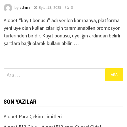
by
admin
Eylül 13, 2025
0
Alobet “kayıt bonusu” adı verilen kampanya, platforma
yeni üye olan kullanıcılar için tanımlanabilen promosyon
türlerinden biridir. Kayıt bonusu, üyeliğin ardından belirli
şartlara bağlı olarak kullanılabilir. …
Arama:
SON YAZILAR
Alobet Para Çekim Limitleri
Alobet 513 Giriş – Alobet513.com Güncel Giriş!